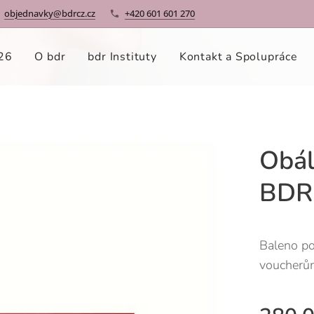
objednavky@bdrcz.cz
+420 601 601 270
26
O bdr
bdr Instituty
Kontakt a Spolupráce
Obál
BDR
Baleno p
voucherů