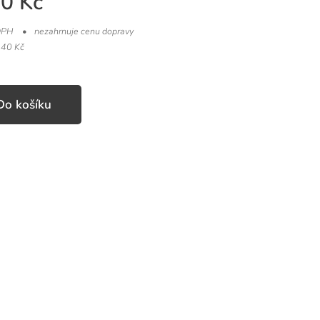
00
Kč
DPH
nezahrnuje cenu dopravy
,40 Kč
Do košíku