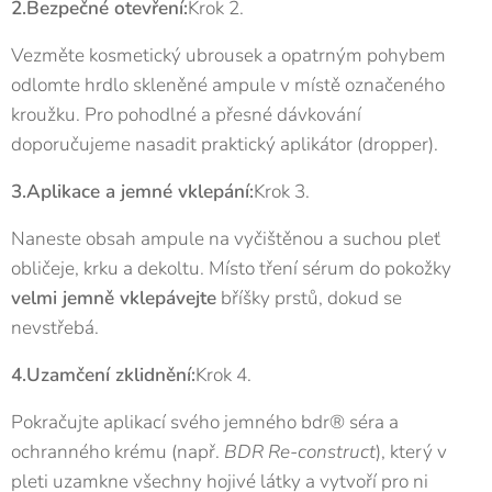
2.Bezpečné otevření:
Krok 2.
Vezměte kosmetický ubrousek a opatrným pohybem
odlomte hrdlo skleněné ampule v místě označeného
kroužku. Pro pohodlné a přesné dávkování
doporučujeme nasadit praktický aplikátor (dropper).
3.Aplikace a jemné vklepání:
Krok 3.
Naneste obsah ampule na vyčištěnou a suchou pleť
obličeje, krku a dekoltu. Místo tření sérum do pokožky
velmi jemně vklepávejte
bříšky prstů, dokud se
nevstřebá.
4.Uzamčení zklidnění:
Krok 4.
Pokračujte aplikací svého jemného bdr® séra a
ochranného krému (např.
BDR Re-construct
), který v
pleti uzamkne všechny hojivé látky a vytvoří pro ni