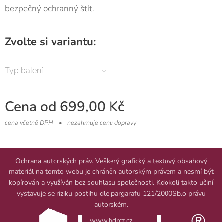
bezpečný ochranný štít.
Zvolte si variantu:
Typ balení
Cena od
699,00
Kč
cena včetně DPH
nezahrnuje cenu dopravy
Ochrana autorských práv. Veškerý grafický a textový obsahový
materiál na tomto webu je chráněn autorským právem a nesmí být
kopírován a využíván bez souhlasu společnosti. Kdokoli takto učiní
vystavuje se riziku postihu dle pargarafu 121/2000Sb.o právu
autorském.
www.bdrcz.cz