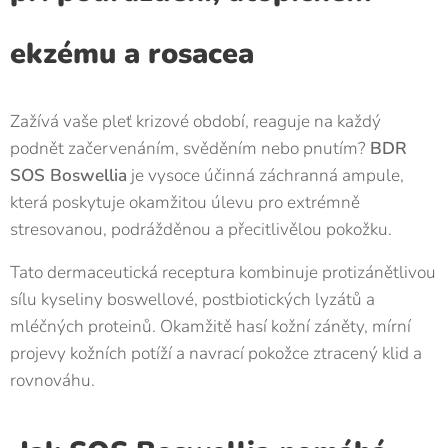
ekzému a rosacea
Zažívá vaše pleť krizové období, reaguje na každý
podnět začervenáním, svěděním nebo pnutím?
BDR
SOS Boswellia
je vysoce účinná záchranná ampule,
která poskytuje okamžitou úlevu pro extrémně
stresovanou, podrážděnou a přecitlivělou pokožku.
Tato dermaceutická receptura kombinuje protizánětlivou
sílu kyseliny boswellové, postbiotických lyzátů a
mléčných proteinů. Okamžitě hasí kožní záněty, mírní
projevy kožních potíží a navrací pokožce ztracený klid a
rovnováhu.