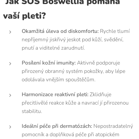
Jak SOS Boswellia pomáhá
vaší pleti?
Okamžitá úleva od diskomfortu:
Rychle tlumí
nepříjemný jiskřivý jeskot pod kůží, svědění,
pnutí a viditelné zarudnutí.
Posílení kožní imunity:
Aktivně podporuje
přirozený obranný systém pokožky, aby lépe
odolávala vnějším spouštěčům.
Harmonizace reaktivní pleti:
Zklidňuje
přecitlivělé reakce kůže a navrací jí přirozenou
stabilitu.
Ideální péče při dermatózách:
Nepostradatelný
pomocník a doplňková péče při atopickém