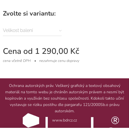
Zvolte si variantu:
Velikost balení
Cena od
1 290,00
Kč
cena včetně DPH
nezahrnuje cenu dopravy
Ochrana autorských práv. Veškerý grafický a textový obsahový
materiál na tomto webu je chráněn autorským právem a nesmí být
kopírován a využíván bez souhlasu společnosti. Kdokoli takto učiní
vystavuje se riziku postihu dle pargarafu 121/2000Sb.o právu
autorském.
www.bdrcz.cz