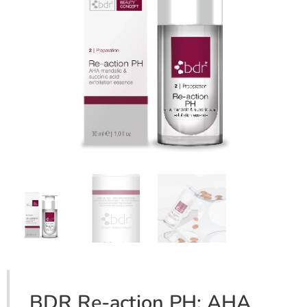
BDR Re-action PH: AHA