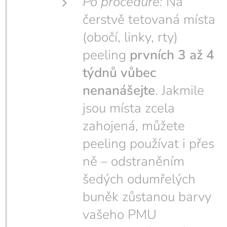
Po proceduře:
Na
čerstvě tetovaná místa
(obočí, linky, rty)
peeling
prvních 3 až 4
týdnů vůbec
nenanášejte
. Jakmile
jsou místa zcela
zahojená, můžete
peeling používat i přes
ně – odstraněním
šedých odumřelých
buněk zůstanou barvy
vašeho PMU