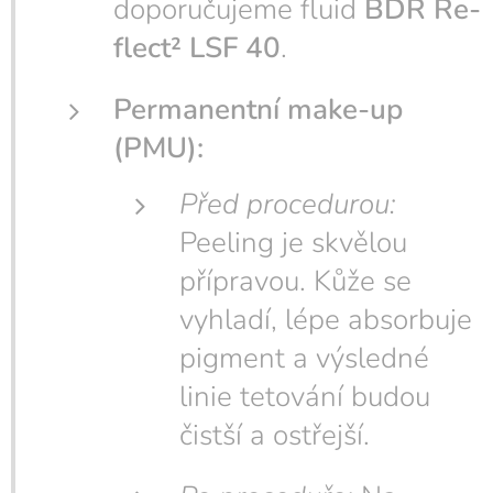
doporučujeme fluid
BDR Re-
flect² LSF 40
.
Permanentní make-up
(PMU):
Před procedurou:
Peeling je skvělou
přípravou. Kůže se
vyhladí, lépe absorbuje
pigment a výsledné
linie tetování budou
čistší a ostřejší.