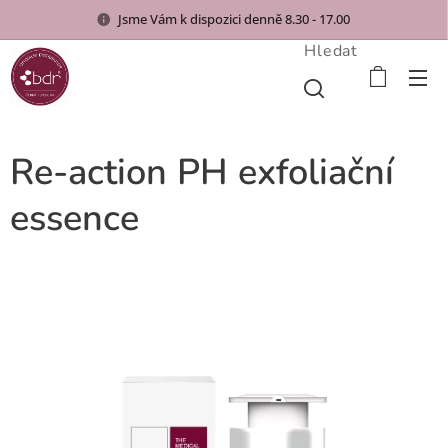
Jsme Vám k dispozici denně 8.30 - 17.00
Hledat
Re-action PH exfoliační
essence