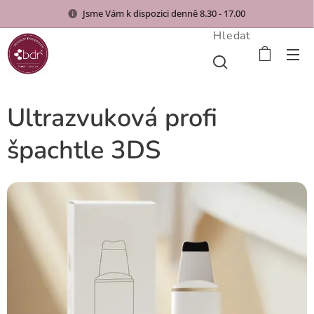
Jsme Vám k dispozici denně 8.30 - 17.00
Hledat
Ultrazvuková profi
špachtle 3DS