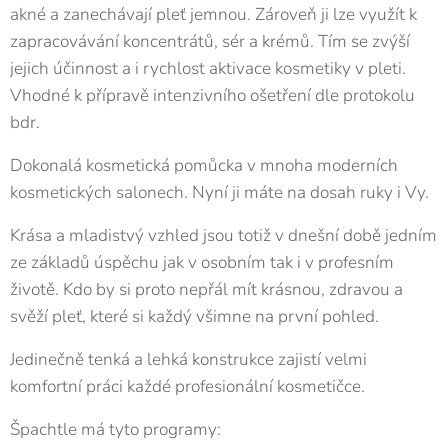
akné a zanechávají pleť jemnou. Zároveň ji lze využít k
zapracovávání koncentrátů, sér a krémů. Tím se zvýší
jejich účinnost a i rychlost aktivace kosmetiky v pleti.
Vhodné k přípravě intenzivního ošetření dle protokolu
bdr.
Dokonalá kosmetická pomůcka v mnoha moderních
kosmetických salonech. Nyní ji máte na dosah ruky i Vy.
Krása a mladistvý vzhled jsou totiž v dnešní době jedním
ze základů úspěchu jak v osobním tak i v profesním
životě. Kdo by si proto nepřál mít krásnou, zdravou a
svěží pleť, které si každý všimne na první pohled.
Jedinečně tenká a lehká konstrukce zajistí velmi
komfortní práci každé profesionální kosmetičce.
Špachtle má tyto programy: