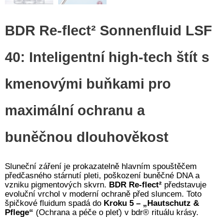
BDR Re-flect² Sonnenfluid LSF
40: Inteligentní high-tech štít s
kmenovými buňkami pro
maximální ochranu a
buněčnou dlouhověkost
Sluneční záření je prokazatelně hlavním spouštěčem
předčasného stárnutí pleti, poškození buněčné DNA a
vzniku pigmentových skvrn.
BDR Re-flect²
představuje
evoluční vrchol v moderní ochraně před sluncem. Toto
špičkové fluidum spadá do
Kroku 5 – „Hautschutz &
Pflege“
(Ochrana a péče o pleť) v bdr® rituálu krásy.