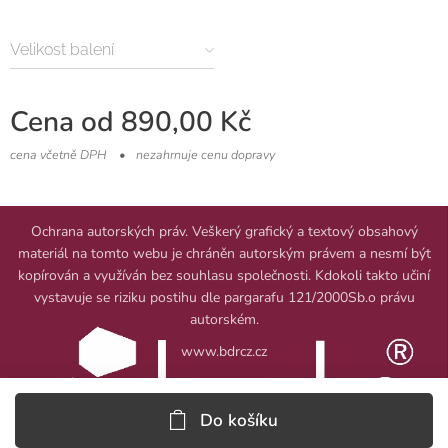
Velikost balení
Cena od
890,00
Kč
cena včetně DPH
nezahrnuje cenu dopravy
Ochrana autorských práv. Veškerý grafický a textový obsahový
materiál na tomto webu je chráněn autorským právem a nesmí být
kopírován a využíván bez souhlasu společnosti. Kdokoli takto učiní
vystavuje se riziku postihu dle pargarafu 121/2000Sb.o právu
autorském.
www.bdrcz.cz
Do košíku