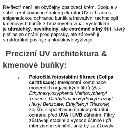
Re-flect² není jen obyčejný opalovací krém. Spojuje v
sobě certifikovanou širokospektrální UV ochranu s
epigenetickou ochranou buněk a inovativní technologií
kmenových buněk z hroznového vína. Výsledkem
je
ultralehký, neviditelný, ale extrémně silný štít
, který
pleť nejen chrání před paprsky, ale zároveň ji
strukturálně posiluje a hloubkově vyživuje.
Precizní UV architektura &
kmenové buňky:
Pokročilá fotostabilní filtrace (Colipa
certifikace):
Inteligentní kombinace
moderních organických filtrů (
Bis-
Ethylhexyloxyphenol Methoxyphenyl
Triazine
,
Diethylamino Hydroxybenzoyl
Hexyl Benzoate
,
Ethylhexyl Triazone
)
zajišťuje spolehlivou širokospektrální
ochranu před
UVA i UVB
zářením. Filtry
zůstávají stabilní a vysoce účinné i při
intenzivním slunění, aniž by zatěžovaly