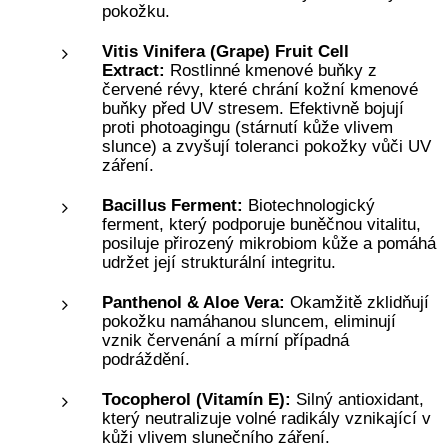
pokožku.
Vitis Vinifera (Grape) Fruit Cell
Extract:
Rostlinné kmenové buňky z
červené révy, které chrání kožní kmenové
buňky před UV stresem. Efektivně bojují
proti photoagingu (stárnutí kůže vlivem
slunce) a zvyšují toleranci pokožky vůči UV
záření.
Bacillus Ferment:
Biotechnologický
ferment, který podporuje buněčnou vitalitu,
posiluje přirozený mikrobiom kůže a pomáhá
udržet její strukturální integritu.
Panthenol & Aloe Vera:
Okamžitě zklidňují
pokožku namáhanou sluncem, eliminují
vznik červenání a mírní případná
podráždění.
Tocopherol (Vitamín E):
Silný antioxidant,
který neutralizuje volné radikály vznikající v
kůži vlivem slunečního záření.