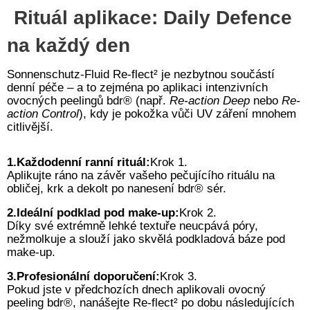
Rituál aplikace: Daily Defence
na každý den
Sonnenschutz-Fluid Re-flect² je nezbytnou součástí
denní péče – a to zejména po aplikaci intenzivních
ovocných peelingů bdr® (např.
Re-action Deep
nebo
Re-
action Control
), kdy je pokožka vůči UV záření mnohem
citlivější.
1.Každodenní ranní rituál:
Krok 1.
Aplikujte ráno na závěr vašeho pečujícího rituálu na
obličej, krk a dekolt po nanesení bdr® sér.
2.Ideální podklad pod make-up:
Krok 2.
Díky své extrémně lehké textuře neucpává póry,
nežmolkuje a slouží jako skvělá podkladová báze pod
make-up.
3.Profesionální doporučení:
Krok 3.
Pokud jste v předchozích dnech aplikovali ovocný
peeling bdr®, nanášejte Re-flect² po dobu následujících