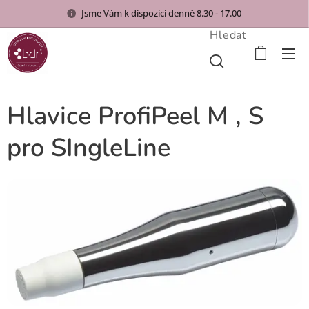
Jsme Vám k dispozici denně 8.30 - 17.00
Hledat
Hlavice ProfiPeel M , S
pro SIngleLine