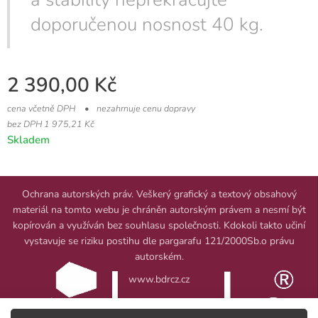
doporučenou nosnost 40 kg.
2 390,00
Kč
cena včetně DPH
nezahrnuje cenu dopravy
bez DPH 1 975,21 Kč
Skladem
Ochrana autorských práv. Veškerý grafický a textový obsahový
materiál na tomto webu je chráněn autorským právem a nesmí být
kopírován a využíván bez souhlasu společnosti. Kdokoli takto učiní
vystavuje se riziku postihu dle pargarafu 121/2000Sb.o právu
autorském.
www.bdrcz.cz