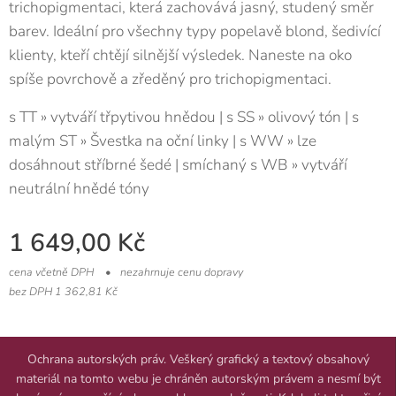
trichopigmentaci, která zachovává jasný, studený směr
barev. Ideální pro všechny typy popelavě blond, šedivící
klienty, kteří chtějí silnější výsledek. Naneste na oko
spíše povrchově a zředěný pro trichopigmentaci.
s TT » vytváří třpytivou hnědou | s SS » olivový tón | s
malým ST » Švestka na oční linky | s WW » lze
dosáhnout stříbrné šedé | smíchaný s WB » vytváří
neutrální hnědé tóny
1 649,00
Kč
cena včetně DPH
nezahrnuje cenu dopravy
bez DPH 1 362,81 Kč
Ochrana autorských práv. Veškerý grafický a textový obsahový
materiál na tomto webu je chráněn autorským právem a nesmí být